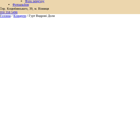
Фото інтер'єру
Фотоальбом

пр. Коцюбинського, 39, м. Вінниця
050 358 5496
Головна
/
Концерти
/
Гурт Видрові Доли