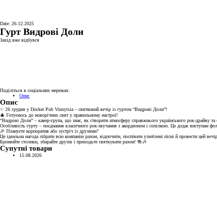
Date: 26.12.2025
Гурт Видрові Доли
Захід вже відбувся
Поділіться в соціальних мережах:
Опис
Опис
✨ 26 грудня у Docker Pub Vinnytsia – святковий вечір із гуртом “Видрові Доли”!
🎄 Готуємось до новорічних свят у правильному настрої!
“Видрові Доли” – кавер-група, що знає, як створити атмосферу справжнього українського рок-драйву та 
Особливість гурту – поєднання класичного рок-звучання з акордеоном і сопілкою. Це додає виступам фол
🎉 Плануєте корпоратив або зустріч із друзями?
Це ідеальна нагода зібрати всю компанію разом, відпочити, поспівати улюблені пісні й провести цей вечір
Бронюйте столики, збирайте друзів і приходьте святкувати разом! 🍻🎶
Супутні товари
15.08.2026