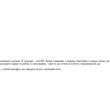
святкового настрою. В програмі – хіти ВВ, Братів Гадюкіних, Скрябіна, Mad Heads та інших легенд, які
ьклорного шарму та робить їх унікальними – саме те, що хочеться почути у передноворічні дні.
 у теплій атмосфері, яка заряджає на весь святковий сезон.