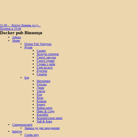
15.08 - : Віктор Винник та гу...
Початок в 19:00
Docker pub Вінниця
Афіша
Меню
Docker Pub Vinnytsia
Кухня
Салати
Холодні стартери
Гарячі закуски
Гарячі страви
Страви з риби
Сети на всіх
Бургери
Гарніри
Бар
Настоянки
Горілка
Джин
Текіла
Ром
Віскі
Коньяк
Бренді
Винна карта
Пиво & Сидр
Коктейлі
Безалкогольні напої
Чай & Кава
Спецпропозиції
Знижка до дня народження
Інтер'єр
Схема залу