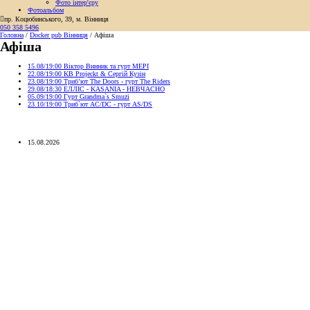
Фото інтер'єру
Фотоальбом

пр. Коцюбинського, 39, м. Вінниця
050 358 5496
Головна
/
Docker pub Вінниця
/
Афіша
Афіша
15.08
/
19:00
Віктор Винник та гурт МЕРІ
22.08
/
19:00
KB Projeckt & Сергій Кузін
23.08
/
19:00
Трибʼют The Doors - гурт The Riders
29.08
/
18:30
ЕЛЛІС - KASANIA - НЕВЧАСНО
05.09
/
19:00
Гурт Grandma`s Smuzi
23.10
/
19:00
Триб`ют AC/DC - гурт AS/DS
15.08.2026