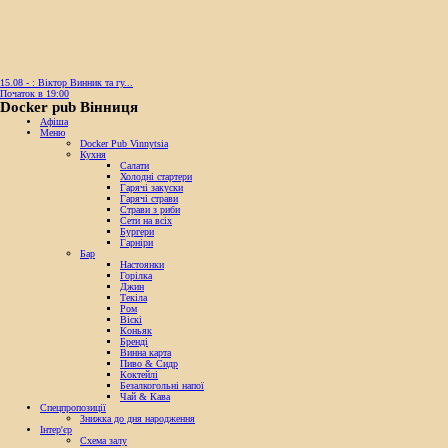
15.08 - : Віктор Винник та гу...
Початок в 19:00
Docker pub Вінниця
Афіша
Меню
Docker Pub Vinnytsia
Кухня
Салати
Холодні стартери
Гарячі закуски
Гарячі страви
Страви з риби
Сети на всіх
Бургери
Гарніри
Бар
Настоянки
Горілка
Джин
Текіла
Ром
Віскі
Коньяк
Бренді
Винна карта
Пиво & Сидр
Коктейлі
Безалкогольні напої
Чай & Кава
Спецпропозиції
Знижка до дня народження
Інтер'єр
Схема залу