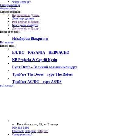
Фото інтер'єру
Спецпропозиції
Фотоальбом
Спецпропозиції
Корпоратив в Докері
День народження
Рок-весілля в Докері
Благодійні концерти
Дівич-вечір в Докері
Новини та події
Незабаром Відкриття
Всі новини
Цікаві події
ЕЛЛІС – KASANIA – НЕВЧАСНО
KB Projeckt & Сергій Кузін
Гурт Draft – Великий сольний концерт
Трибʼют The Doors – гурт The Riders
Триб`ют AC/DC – гурт AS/DS
всі заходи
пр. Коцюбинського, 39, м. Вінниця
050 358 5496
Facebook
Instagram
Telegram
Спецпропозиції