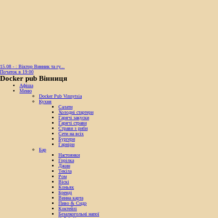
15.08 - : Віктор Винник та гу...
Початок в 19:00
Docker pub Вінниця
Афіша
Меню
Docker Pub Vinnytsia
Кухня
Салати
Холодні стартери
Гарячі закуски
Гарячі страви
Страви з риби
Сети на всіх
Бургери
Гарніри
Бар
Настоянки
Горілка
Джин
Текіла
Ром
Віскі
Коньяк
Бренді
Винна карта
Пиво & Сидр
Коктейлі
Безалкогольні напої