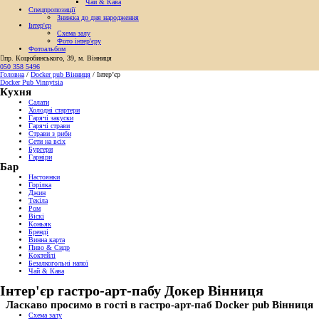
Чай & Кава
Спецпропозиції
Знижка до дня народження
Інтер'єр
Схема залу
Фото інтер'єру
Фотоальбом

пр. Коцюбинського, 39, м. Вінниця
050 358 5496
Головна
/
Docker pub Вінниця
/
Інтер’єр
Docker Pub Vinnytsia
Кухня
Салати
Холодні стартери
Гарячі закуски
Гарячі страви
Страви з риби
Сети на всіх
Бургери
Гарніри
Бар
Настоянки
Горілка
Джин
Текіла
Ром
Віскі
Коньяк
Бренді
Винна карта
Пиво & Сидр
Коктейлі
Безалкогольні напої
Чай & Кава
Інтер'єр гастро-арт-пабу Докер Вінниця
Ласкаво просимо в гості в гастро-арт-паб Docker pub Вінниця
Схема залу