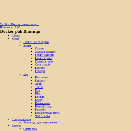
15.08 - : Віктор Винник та гу...
Початок в 19:00
Docker pub Вінниця
Афіша
Меню
Docker Pub Vinnytsia
Кухня
Салати
Холодні стартери
Гарячі закуски
Гарячі страви
Страви з риби
Сети на всіх
Бургери
Гарніри
Бар
Настоянки
Горілка
Джин
Текіла
Ром
Віскі
Коньяк
Бренді
Винна карта
Пиво & Сидр
Коктейлі
Безалкогольні напої
Чай & Кава
Спецпропозиції
Знижка до дня народження
Інтер'єр
Схема залу