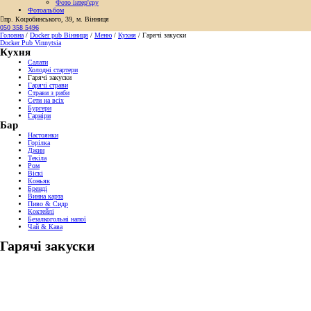
Фото інтер'єру
Фотоальбом

пр. Коцюбинського, 39, м. Вінниця
050 358 5496
Головна
/
Docker pub Вінниця
/
Меню
/
Кухня
/
Гарячі закуски
Docker Pub Vinnytsia
Кухня
Салати
Холодні стартери
Гарячі закуски
Гарячі страви
Страви з риби
Сети на всіх
Бургери
Гарніри
Бар
Настоянки
Горілка
Джин
Текіла
Ром
Віскі
Коньяк
Бренді
Винна карта
Пиво & Сидр
Коктейлі
Безалкогольні напої
Чай & Кава
Гарячі закуски