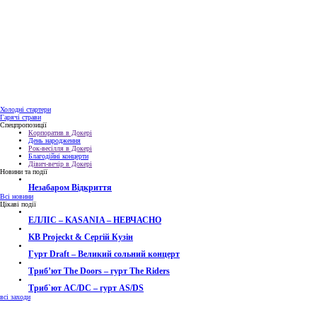
Холодні стартери
Гарячі страви
Спецпропозиції
Корпоратив в Докері
День народження
Рок-весілля в Докері
Благодійні концерти
Дівич-вечір в Докері
Новини та події
Незабаром Відкриття
Всі новини
Цікаві події
ЕЛЛІС – KASANIA – НЕВЧАСНО
KB Projeckt & Сергій Кузін
Гурт Draft – Великий сольний концерт
Трибʼют The Doors – гурт The Riders
Триб`ют AC/DC – гурт AS/DS
всі заходи