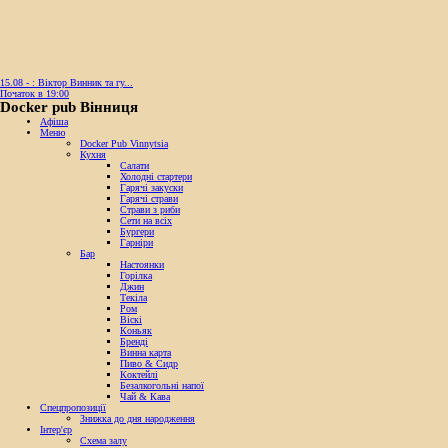
15.08 - : Віктор Винник та гу...
Початок в 19:00
Docker pub Вінниця
Афіша
Меню
Docker Pub Vinnytsia
Кухня
Салати
Холодні стартери
Гарячі закуски
Гарячі страви
Страви з риби
Сети на всіх
Бургери
Гарніри
Бар
Настоянки
Горілка
Джин
Текіла
Ром
Віскі
Коньяк
Бренді
Винна карта
Пиво & Сидр
Коктейлі
Безалкогольні напої
Чай & Кава
Спецпропозиції
Знижка до дня народження
Інтер'єр
Схема залу