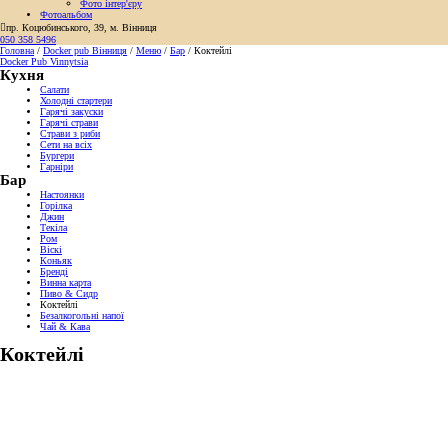
Фото інтер'єру
Фотоальбом

пр. Коцюбинського, 39, м. Вінниця
050 358 5496
Головна
/
Docker pub Вінниця
/
Меню
/
Бар
/
Коктейлі
Docker Pub Vinnytsia
Кухня
Салати
Холодні стартери
Гарячі закуски
Гарячі страви
Страви з риби
Сети на всіх
Бургери
Гарніри
Бар
Настоянки
Горілка
Джин
Текіла
Ром
Віскі
Коньяк
Бренді
Винна карта
Пиво & Сидр
Коктейлі
Безалкогольні напої
Чай & Кава
Коктейлі