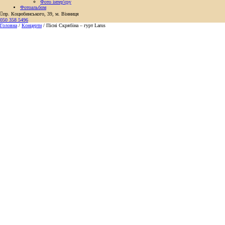
Фото інтер'єру
Фотоальбом

пр. Коцюбинського, 39, м. Вінниця
050 358 5496
Головна
/
Концерти
/
Пісні Скрябіна – гурт Larus