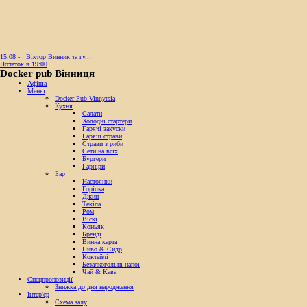
15.08 - : Віктор Винник та гу...
Початок в 19:00
Docker pub Вінниця
Афіша
Меню
Docker Pub Vinnytsia
Кухня
Салати
Холодні стартери
Гарячі закуски
Гарячі страви
Страви з риби
Сети на всіх
Бургери
Гарніри
Бар
Настоянки
Горілка
Джин
Текіла
Ром
Віскі
Коньяк
Бренді
Винна карта
Пиво & Сидр
Коктейлі
Безалкогольні напої
Чай & Кава
Спецпропозиції
Знижка до дня народження
Інтер'єр
Схема залу