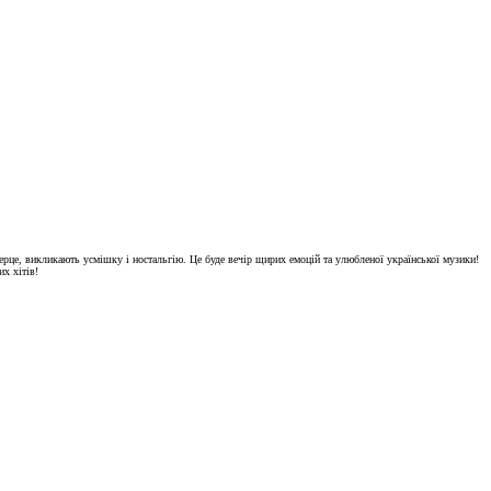
ерце, викликають усмішку і ностальгію. Це буде вечір щирих емоцій та улюбленої української музики!
х хітів!