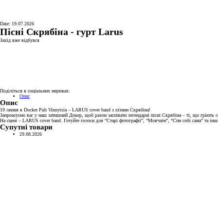
Date: 19.07.2026
Пісні Скрябіна - гурт Larus
Захід вже відбувся
Поділіться в соціальних мережах:
Опис
Опис
19 липня в Docker Pub Vinnytsia – LARUS cover band з хітами Скрябіна!
Запрошуємо вас у наш затишний Докер, щоб разом заспівати легендарні пісні Скрябіна – ті, що гріють с
На сцені – LARUS cover band. Готуйте голоси для “Старі фотографії”, “Мовчати”, “Спи собі сама” та інши
Супутні товари
29.08.2026