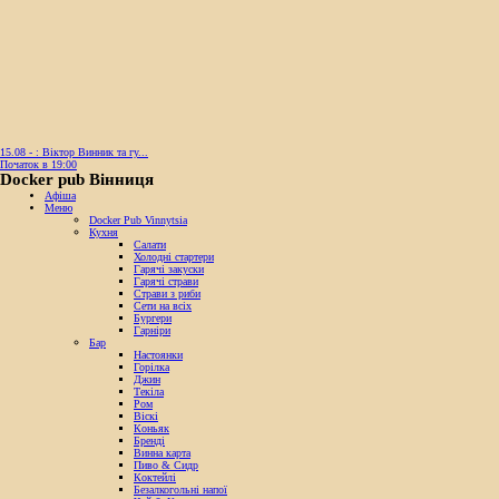
15.08 - : Віктор Винник та гу...
Початок в 19:00
Docker pub Вінниця
Афіша
Меню
Docker Pub Vinnytsia
Кухня
Салати
Холодні стартери
Гарячі закуски
Гарячі страви
Страви з риби
Сети на всіх
Бургери
Гарніри
Бар
Настоянки
Горілка
Джин
Текіла
Ром
Віскі
Коньяк
Бренді
Винна карта
Пиво & Сидр
Коктейлі
Безалкогольні напої