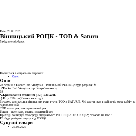
Date: 28.06.2026
Вінницький РОЦК - TOD & Saturn
Захід вже відбувся
Поділіться в соціальних мережах:
Опис
Опис
28 червня в Docker Pub Vinnytsia – Вінницький РОЦК(Це буде розрив)‼️🤘
📍Docker Pub Vinnytsia, пр. Коцюбинського,
39
📞
Бронювання столиків: (050)-358-54-96
🎸Вхід:250 грн(Квитки на вході)
Зіграють для вас два вінницьких роцк гурта: TOD x SATURN. Які дадуть вам в цей вечір море кайфу та
задоволення😘
TOD – поп рок, альтернативний рок
Saturn – пост панк, гранж, класичний рок
Приходь та відчуй атмосферу справжнього ВІННИЦЬКОГО РОЦКУ, чекаємо на тебе !
PS:буде розіграш мерчу від TOD🤫
Супутні товари
29.08.2026