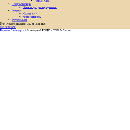
Чай & Кава
Спецпропозиції
Знижка до дня народження
Інтер'єр
Схема залу
Фото інтер'єру
Фотоальбом

пр. Коцюбинського, 39, м. Вінниця
050 358 5496
Головна
/
Концерти
/
Вінницький РОЦК – TOD & Saturn