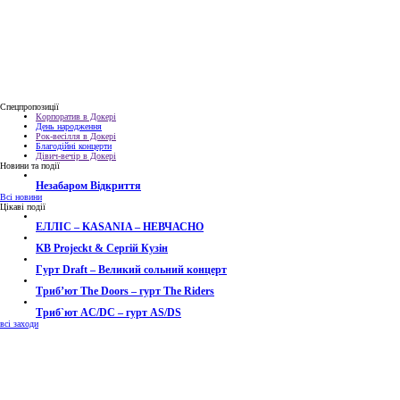
Спецпропозиції
Корпоратив в Докері
День народження
Рок-весілля в Докері
Благодійні концерти
Дівич-вечір в Докері
Новини та події
Незабаром Відкриття
Всі новини
Цікаві події
ЕЛЛІС – KASANIA – НЕВЧАСНО
KB Projeckt & Сергій Кузін
Гурт Draft – Великий сольний концерт
Трибʼют The Doors – гурт The Riders
Триб`ют AC/DC – гурт AS/DS
всі заходи