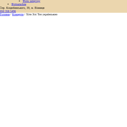
Фото інтер'єру
Фотоальбом

пр. Коцюбинського, 39, м. Вінниця
050 358 5496
Головна
/
Концерти
/
Хіти Зізі Топ українською