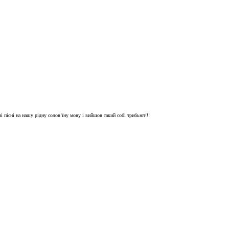
ні пісні на нашу рідну солов’їну мову і вийшов такий собі трибьют!!!