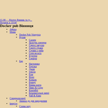
15.08 - : Віктор Винник та гу...
Початок в 19:00
Docker pub Вінниця
Афіша
Меню
Docker Pub Vinnytsia
Кухня
Салати
Холодні стартери
Гарячі закуски
Гарячі страви
Страви з риби
Сети на всіх
Бургери
Гарніри
Бар
Настоянки
Горілка
Джин
Текіла
Ром
Віскі
Коньяк
Бренді
Винна карта
Пиво & Сидр
Коктейлі
Безалкогольні напої
Чай & Кава
Спецпропозиції
Знижка до дня народження
Інтер'єр
Схема залу