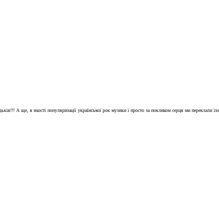
дьків!!! А ще, в якості популяризації української рок музики і просто за покликом серця ми переклали їх