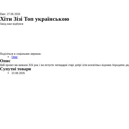
Date: 27.06.2026
Хіти Зізі Топ українською
Захід вже відбувся
Поділіться в соціальних мережах:
Опис
Опис
Цей проект ми назвали ЗіЗі рок і ви почуєте легендарні старі добрі хіти всесвітньо відомих бородатих дя
Супутні товари
23.08.2026